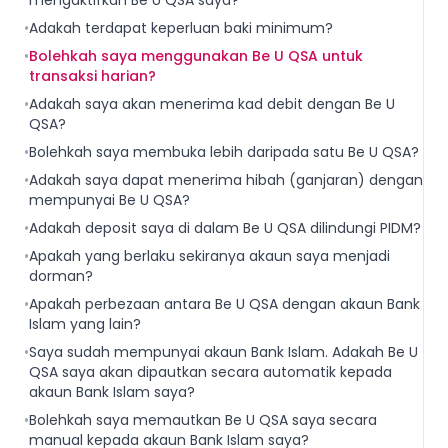
mengaktifkan Be U QSA saya?
•
Adakah terdapat keperluan baki minimum?
•
Bolehkah saya menggunakan Be U QSA untuk
transaksi harian?
•
Adakah saya akan menerima kad debit dengan Be U
QSA?
•
Bolehkah saya membuka lebih daripada satu Be U QSA?
•
Adakah saya dapat menerima hibah (ganjaran) dengan
mempunyai Be U QSA?
•
Adakah deposit saya di dalam Be U QSA dilindungi PIDM?
•
Apakah yang berlaku sekiranya akaun saya menjadi
dorman?
•
Apakah perbezaan antara Be U QSA dengan akaun Bank
Islam yang lain?
•
Saya sudah mempunyai akaun Bank Islam. Adakah Be U
QSA saya akan dipautkan secara automatik kepada
akaun Bank Islam saya?
•
Bolehkah saya memautkan Be U QSA saya secara
manual kepada akaun Bank Islam saya?