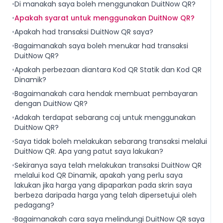
•
Di manakah saya boleh menggunakan DuitNow QR?
•
Apakah syarat untuk menggunakan DuitNow QR?
•
Apakah had transaksi DuitNow QR saya?
•
Bagaimanakah saya boleh menukar had transaksi
DuitNow QR?
•
Apakah perbezaan diantara Kod QR Statik dan Kod QR
Dinamik?
•
Bagaimanakah cara hendak membuat pembayaran
dengan DuitNow QR?
•
Adakah terdapat sebarang caj untuk menggunakan
DuitNow QR?
•
Saya tidak boleh melakukan sebarang transaksi melalui
DuitNow QR. Apa yang patut saya lakukan?
•
Sekiranya saya telah melakukan transaksi DuitNow QR
melalui kod QR Dinamik, apakah yang perlu saya
lakukan jika harga yang dipaparkan pada skrin saya
berbeza daripada harga yang telah dipersetujui oleh
pedagang?
•
Bagaimanakah cara saya melindungi DuitNow QR saya