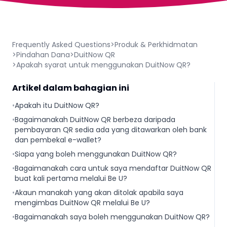
Frequently Asked Questions
>
Produk & Perkhidmatan
>
Pindahan Dana
>
DuitNow QR
>
Apakah syarat untuk menggunakan DuitNow QR?
Artikel dalam bahagian ini
•
Apakah itu DuitNow QR?
•
Bagaimanakah DuitNow QR berbeza daripada
pembayaran QR sedia ada yang ditawarkan oleh bank
dan pembekal e-wallet?
•
Siapa yang boleh menggunakan DuitNow QR?
•
Bagaimanakah cara untuk saya mendaftar DuitNow QR
buat kali pertama melalui Be U?
•
Akaun manakah yang akan ditolak apabila saya
mengimbas DuitNow QR melalui Be U?
•
Bagaimanakah saya boleh menggunakan DuitNow QR?