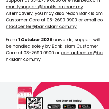
Support at 03-2779 0088 or email
beu.com
munitysupport@bankislam.com.my
.
Alternatively, you may also reach Bank Islam
Customer Care at 03-2690 0900 or email
co
ntactcenter@bankislam.com.my
.
From
1 October 2026
onwards, support will
be handled solely by Bank Islam Customer
Care at 03-2690 0900 or
contactcenter@ba
nkislam.com.my
.