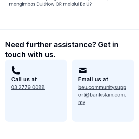
mengimbas DuitNow QR melalui Be U?
Need further assistance? Get in
touch with us.
Call us at
Email us at
03 2779 0088
beu.communitysupp
ort@bankislam.com.
my