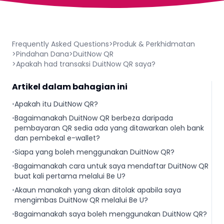
Frequently Asked Questions
>
Produk & Perkhidmatan
>
Pindahan Dana
>
DuitNow QR
>
Apakah had transaksi DuitNow QR saya?
Artikel dalam bahagian ini
•
Apakah itu DuitNow QR?
•
Bagaimanakah DuitNow QR berbeza daripada
pembayaran QR sedia ada yang ditawarkan oleh bank
dan pembekal e-wallet?
•
Siapa yang boleh menggunakan DuitNow QR?
•
Bagaimanakah cara untuk saya mendaftar DuitNow QR
buat kali pertama melalui Be U?
•
Akaun manakah yang akan ditolak apabila saya
mengimbas DuitNow QR melalui Be U?
•
Bagaimanakah saya boleh menggunakan DuitNow QR?