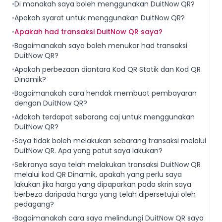
•
Di manakah saya boleh menggunakan DuitNow QR?
•
Apakah syarat untuk menggunakan DuitNow QR?
•
Apakah had transaksi DuitNow QR saya?
•
Bagaimanakah saya boleh menukar had transaksi
DuitNow QR?
•
Apakah perbezaan diantara Kod QR Statik dan Kod QR
Dinamik?
•
Bagaimanakah cara hendak membuat pembayaran
dengan DuitNow QR?
•
Adakah terdapat sebarang caj untuk menggunakan
DuitNow QR?
•
Saya tidak boleh melakukan sebarang transaksi melalui
DuitNow QR. Apa yang patut saya lakukan?
•
Sekiranya saya telah melakukan transaksi DuitNow QR
melalui kod QR Dinamik, apakah yang perlu saya
lakukan jika harga yang dipaparkan pada skrin saya
berbeza daripada harga yang telah dipersetujui oleh
pedagang?
•
Bagaimanakah cara saya melindungi DuitNow QR saya