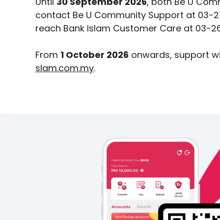
Until
30 September 2026
, both Be U Comm
contact Be U Community Support at 03-2
reach Bank Islam Customer Care at 03-26
From
1 October 2026
onwards, support wi
slam.com.my
.