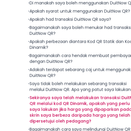
•
Di manakah saya boleh menggunakan DuitNow 
•
Apakah syarat untuk menggunakan DuitNow QR?
•
Apakah had transaksi DuitNow QR saya?
•
Bagaimanakah saya boleh menukar had transaks
DuitNow QR?
•
Apakah perbezaan diantara Kod QR Statik dan Ko
Dinamik?
•
Bagaimanakah cara hendak membuat pembaya
dengan DuitNow QR?
•
Adakah terdapat sebarang caj untuk mengguna
DuitNow QR?
•
Saya tidak boleh melakukan sebarang transaksi
melalui DuitNow QR. Apa yang patut saya lakukan
•
Sekiranya saya telah melakukan transaksi Dui
QR melalui kod QR Dinamik, apakah yang perlu
saya lakukan jika harga yang dipaparkan pad
skrin saya berbeza daripada harga yang telah
dipersetujui oleh pedagang?
•
Bagaimanakah cara saya melindungi DuitNow QR