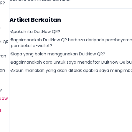
QR?
Artikel Berkaitan
i
•
Apakah itu DuitNow QR?
•
Bagaimanakah DuitNow QR berbeza daripada pembayaran 
d QR
pembekal e-wallet?
•
Siapa yang boleh menggunakan DuitNow QR?
ran
•
Bagaimanakah cara untuk saya mendaftar DuitNow QR buat
kan
•
Akaun manakah yang akan ditolak apabila saya mengimba
?
tNow
a