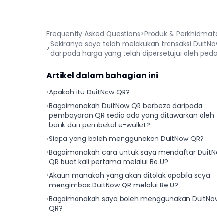
Frequently Asked Questions
>
Produk & Perkhidmat
Sekiranya saya telah melakukan transaksi DuitNo
>
daripada harga yang telah dipersetujui oleh pe
Artikel dalam bahagian ini
•
Apakah itu DuitNow QR?
•
Bagaimanakah DuitNow QR berbeza daripada
pembayaran QR sedia ada yang ditawarkan oleh
bank dan pembekal e-wallet?
•
Siapa yang boleh menggunakan DuitNow QR?
•
Bagaimanakah cara untuk saya mendaftar Duit
QR buat kali pertama melalui Be U?
•
Akaun manakah yang akan ditolak apabila saya
mengimbas DuitNow QR melalui Be U?
•
Bagaimanakah saya boleh menggunakan DuitNo
QR?