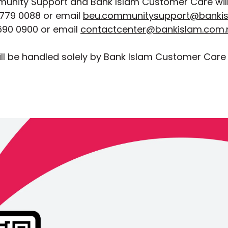
unity Support and Bank Islam Customer Care will 
779 0088 or email
beu.communitysupport@banki
90 0900 or email
contactcenter@bankislam.com
ll be handled solely by Bank Islam Customer Care