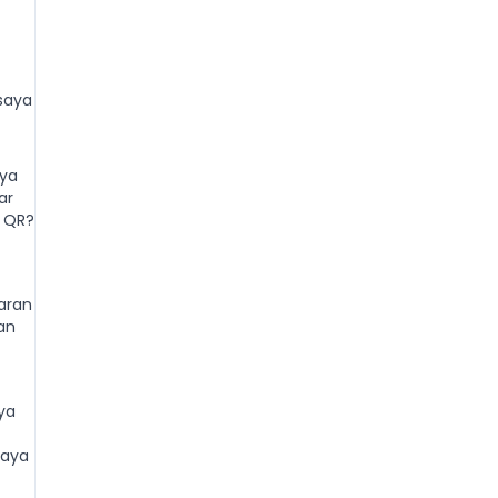
saya
ya
ar
 QR?
aran
an
ya
saya