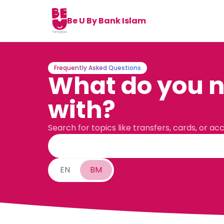
Be U By Bank Islam
Frequently Asked Questions
What do you n
with?
Search for topics like transfers, cards, or ac
EN
BM