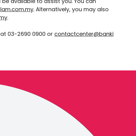
be available to assist you. You can
slam.com.my
. Alternatively, you may also
.my
.
 at 03-2690 0900 or
contactcenter@banki