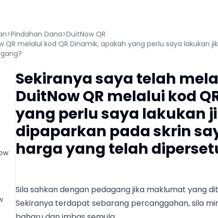
an
>
Pindahan Dana
>
DuitNow QR
w QR melalui kod QR Dinamik, apakah yang perlu saya lakukan ji
dagang?
Sekiranya saya telah mel
DuitNow QR melalui kod Q
yang perlu saya lakukan j
dipaparkan pada skrin sa
harga yang telah diperset
Now
Sila sahkan dengan pedagang jika maklumat yang dit
w
Sekiranya terdapat sebarang percanggahan, sila m
baharu dan imbas semula.