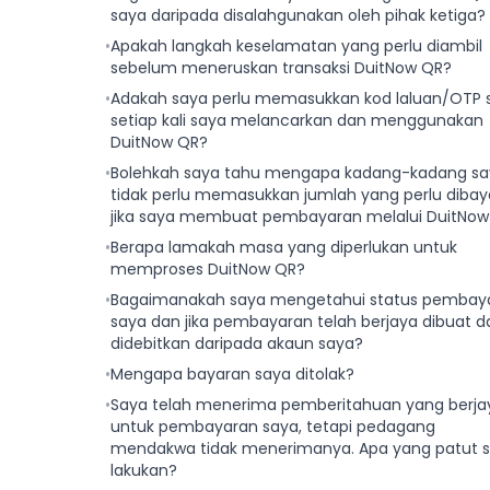
saya daripada disalahgunakan oleh pihak ketiga?
•
Apakah langkah keselamatan yang perlu diambil
sebelum meneruskan transaksi DuitNow QR?
•
Adakah saya perlu memasukkan kod laluan/OTP 
setiap kali saya melancarkan dan menggunakan
DuitNow QR?
•
Bolehkah saya tahu mengapa kadang-kadang sa
tidak perlu memasukkan jumlah yang perlu dibay
jika saya membuat pembayaran melalui DuitNow
•
Berapa lamakah masa yang diperlukan untuk
memproses DuitNow QR?
•
Bagaimanakah saya mengetahui status pembay
saya dan jika pembayaran telah berjaya dibuat d
didebitkan daripada akaun saya?
•
Mengapa bayaran saya ditolak?
•
Saya telah menerima pemberitahuan yang berja
untuk pembayaran saya, tetapi pedagang
mendakwa tidak menerimanya. Apa yang patut 
lakukan?