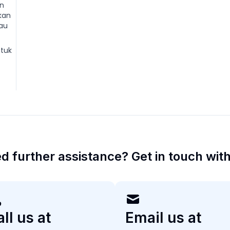
an
kan
au
ntuk
d further assistance? Get in touch with
ll us at
Email us at