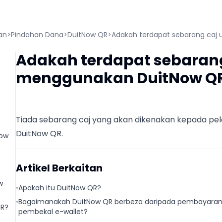
an
>
Pindahan Dana
>
DuitNow QR
>
Adakah terdapat sebarang caj
Adakah terdapat sebarang
menggunakan DuitNow Q
Tiada sebarang caj yang akan dikenakan kepada p
DuitNow QR.
Now
Artikel Berkaitan
w
•
Apakah itu DuitNow QR?
•
Bagaimanakah DuitNow QR berbeza daripada pembayaran 
QR?
pembekal e-wallet?