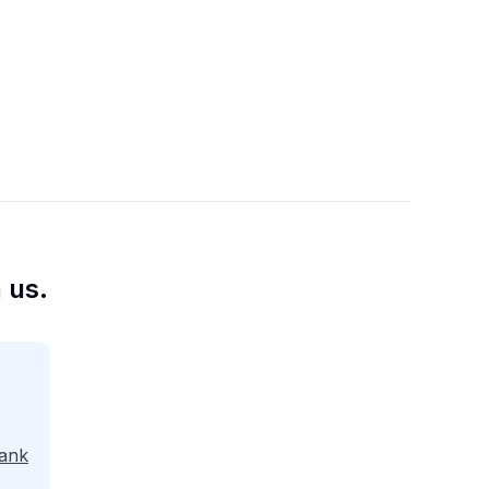
 us.
ank