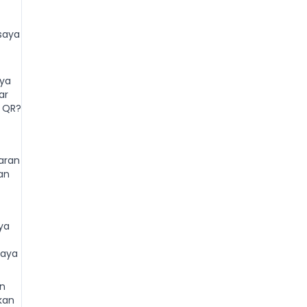
saya
ya
ar
 QR?
aran
an
ya
saya
an
kan