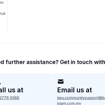
au
ntuk
d further assistance? Get in touch with
ll us at
Email us at
 2779 0088
beu.communitysupport@b
islam.com.my