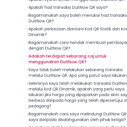
•
Apakah had transaksi DuitNow QR saya?
•
Bagaimanakah saya boleh menukar had transaks
DuitNow QR?
•
Apakah perbezaan diantara Kod QR Statik dan Ko
Dinamik?
•
Bagaimanakah cara hendak membuat pembaya
dengan DuitNow QR?
•
Adakah terdapat sebarang caj untuk
menggunakan DuitNow QR?
•
Saya tidak boleh melakukan sebarang transaksi
melalui DuitNow QR. Apa yang patut saya lakukan
•
Sekiranya saya telah melakukan transaksi DuitNo
melalui kod QR Dinamik, apakah yang perlu saya
lakukan jika harga yang dipaparkan pada skrin sa
berbeza daripada harga yang telah dipersetujui o
pedagang?
•
Bagaimanakah cara saya melindungi DuitNow QR
saya daripada disalahgunakan oleh pihak ketiga?