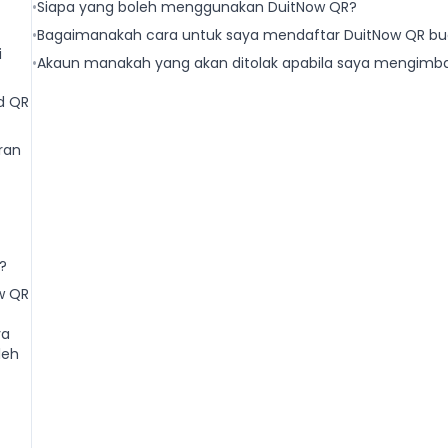
•
Siapa yang boleh menggunakan DuitNow QR?
•
Bagaimanakah cara untuk saya mendaftar DuitNow QR buat
i
•
Akaun manakah yang akan ditolak apabila saya mengimba
d QR
ran
?
w QR
ya
leh