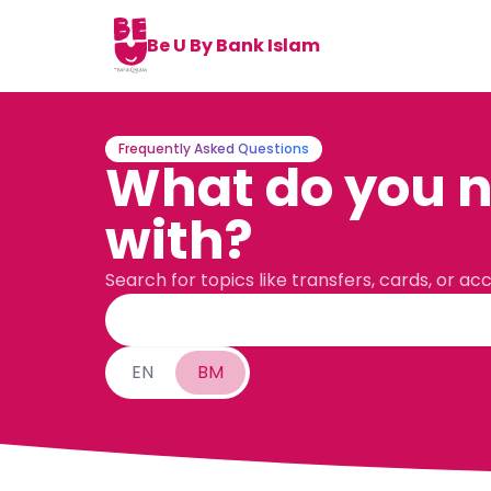
Be U By Bank Islam
Frequently Asked Questions
What do you n
with?
Search for topics like transfers, cards, or ac
EN
BM