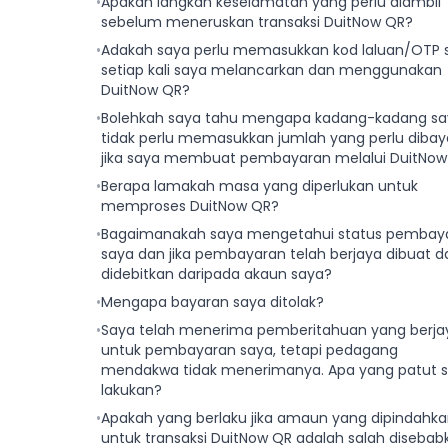
•
Apakah langkah keselamatan yang perlu diambil
sebelum meneruskan transaksi DuitNow QR?
•
Adakah saya perlu memasukkan kod laluan/OTP 
setiap kali saya melancarkan dan menggunakan
DuitNow QR?
•
Bolehkah saya tahu mengapa kadang-kadang sa
tidak perlu memasukkan jumlah yang perlu dibay
jika saya membuat pembayaran melalui DuitNow
•
Berapa lamakah masa yang diperlukan untuk
memproses DuitNow QR?
•
Bagaimanakah saya mengetahui status pembay
saya dan jika pembayaran telah berjaya dibuat d
didebitkan daripada akaun saya?
•
Mengapa bayaran saya ditolak?
•
Saya telah menerima pemberitahuan yang berja
untuk pembayaran saya, tetapi pedagang
mendakwa tidak menerimanya. Apa yang patut 
lakukan?
•
Apakah yang berlaku jika amaun yang dipindahk
untuk transaksi DuitNow QR adalah salah disebab