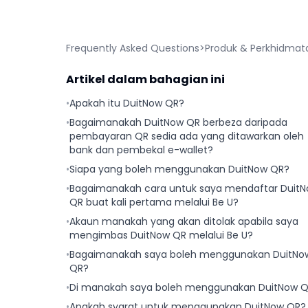
Frequently Asked Questions
>
Produk & Perkhidmat
Artikel dalam bahagian ini
•
Apakah itu DuitNow QR?
•
Bagaimanakah DuitNow QR berbeza daripada
pembayaran QR sedia ada yang ditawarkan oleh
bank dan pembekal e-wallet?
•
Siapa yang boleh menggunakan DuitNow QR?
•
Bagaimanakah cara untuk saya mendaftar Duit
QR buat kali pertama melalui Be U?
•
Akaun manakah yang akan ditolak apabila saya
mengimbas DuitNow QR melalui Be U?
•
Bagaimanakah saya boleh menggunakan DuitNo
QR?
•
Di manakah saya boleh menggunakan DuitNow 
•
Apakah syarat untuk menggunakan DuitNow QR?